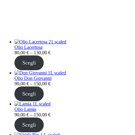
Olio Lacertosa
Fascia
80,00
€
–
130,00
€
di
Scegli
prezzo:
da
80,00 €
Olio Don Giovanni
a
Fascia
90,00
€
–
150,00
€
130,00 €
di
Scegli
prezzo:
da
90,00 €
Olio Lamia
a
Fascia
90,00
€
–
150,00
€
150,00 €
di
Scegli
prezzo:
da