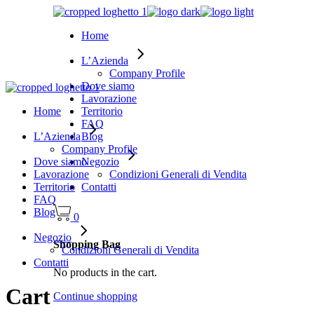
Vai
al
Home
contenuto
L’Azienda
Company Profile
Dove siamo
Lavorazione
Home
Territorio
FAQ
L’Azienda
Blog
Company Profile
Dove siamo
Negozio
Lavorazione
Condizioni Generali di Vendita
Territorio
Contatti
FAQ
Blog
0
Negozio
Shopping Bag
Condizioni Generali di Vendita
Contatti
No products in the cart.
Cart
Continue shopping