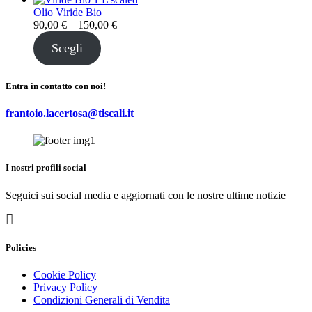
90,00 €
Olio Viride Bio
a
Fascia
90,00
€
–
150,00
€
150,00 €
di
Scegli
prezzo:
da
90,00 €
a
Entra in contatto con noi!
150,00 €
frantoio.lacertosa@tiscali.it
I nostri profili social
Seguici sui social media e aggiornati con le nostre ultime notizie
Policies
Cookie Policy
Privacy Policy
Condizioni Generali di Vendita